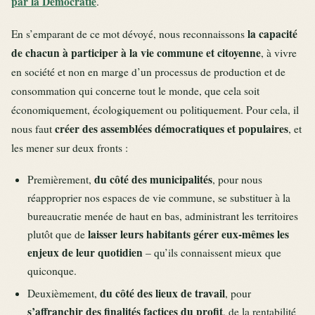
par la Démocratie
.
la capacité
En s’emparant de ce mot dévoyé, nous reconnaissons
de chacun à participer à la vie commune et citoyenne
, à vivre
en société et non en marge d’un processus de production et de
consommation qui concerne tout le monde, que cela soit
économiquement, écologiquement ou politiquement. Pour cela, il
créer des assemblées démocratiques et populaires
nous faut
, et
les mener sur deux fronts :
du côté des municipalités
Premièrement,
, pour nous
réapproprier nos espaces de vie commune, se substituer à la
bureaucratie menée de haut en bas, administrant les territoires
laisser leurs habitants gérer eux-mêmes les
plutôt que de
enjeux de leur quotidien
– qu’ils connaissent mieux que
quiconque.
du côté des lieux de travail
Deuxièmement,
, pour
s’affranchir des finalités factices du profit
, de la rentabilité