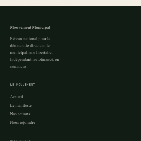
Mouvement Municipal
Réseau national pour la
démocratie directe et le
municipalisme libertaire.
Indépendant, autofinancé, en
communs.
LE MOUVEMENT
Accueil
Le manifeste
Nos actions
Nous rejoindre
RESSOURCES