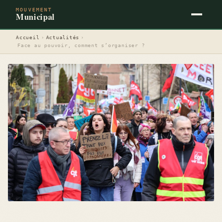
MOUVEMENT
Municipal
Accueil
›
Actualités
›
Face au pouvoir, comment s’organiser ?