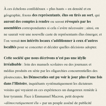
À ces échelons confédéraux « plus hauts » en densité et en
des représentants
élus ou tirés au sort
géographie, fixons
,
, qui
auront des comptes à rendre
révoqués par les
ou seront
assemblées
correspondantes si cela s’avère nécessaire ; ainsi, on
ne saurait voir une nouvelle caste de représentants élus émerger, et
nos intérêts locaux s’additionner à ceux d’autres
l’on verrait
localités
pour se concerter et décider quelles décisions adopter.
Cette société que nous décrivons n’est pas une idylle
irréalisable
: loin des manuels scolaires ou des journaux et
médias produits en série par les oligarchies concurrentielles des
les Démocraties ont pu voir le jour plus d’une fois
ploutocrates,
dans l’Histoire
, inquiétants systématiquement les dictateurs
voisins qui voyaient en ces expériences un dangereux remède à
leur tyrannie. Face à Emmanuel Macron, petit despote
démocratiquement élu
«
» par un peuple asséné de publicité