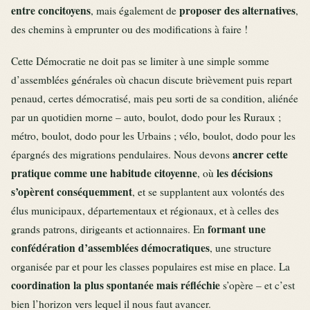
entre concitoyens
proposer des alternatives
, mais également de
,
des chemins à emprunter ou des modifications à faire !
Cette Démocratie ne doit pas se limiter à une simple somme
d’assemblées générales où chacun discute brièvement puis repart
penaud, certes démocratisé, mais peu sorti de sa condition, aliénée
par un quotidien morne – auto, boulot, dodo pour les Ruraux ;
métro, boulot, dodo pour les Urbains ; vélo, boulot, dodo pour les
ancrer cette
épargnés des migrations pendulaires. Nous devons
pratique comme une habitude citoyenne
les décisions
, où
s’opèrent conséquemment
, et se supplantent aux volontés des
élus municipaux, départementaux et régionaux, et à celles des
formant une
grands patrons, dirigeants et actionnaires. En
confédération d’assemblées démocratiques
, une structure
organisée par et pour les classes populaires est mise en place. La
coordination la plus spontanée mais réfléchie
s’opère – et c’est
bien l’horizon vers lequel il nous faut avancer.