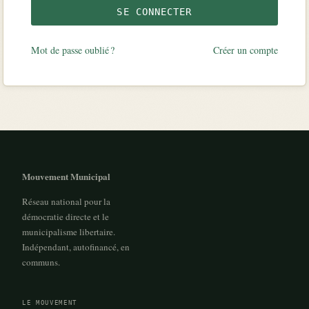
SE CONNECTER
Mot de passe oublié ?
Créer un compte
Mouvement Municipal
Réseau national pour la
démocratie directe et le
municipalisme libertaire.
Indépendant, autofinancé, en
communs.
LE MOUVEMENT