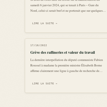
samedi 6 janvier 2024, qui se tenait à Paris – Gare du
Nord, celui-ci serait bref et ne porterait que sur quelques
mots « Femmes, Vie, Liberté, Justice, Solidarité
internationale, Soutien » . Des mots simples, mais qui
LIRE LA SUITE →
résument pleinement
17/10/2022
Grève des raffineries et valeur du travail
La dernière interpellation du député communiste Fabien
Roussel à madame la première ministre Élisabeth Borne
affirme clairement une ligne à gauche de recherche de
revalorisation du travail. Les grévistes syndicalistes de
Total de pair avec le groupe des députés communistes
LIRE LA SUITE →
revendiquent haut et