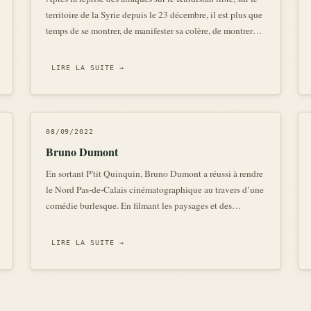
territoire de la Syrie depuis le 23 décembre, il est plus que
temps de se montrer, de manifester sa colère, de montrer
notre engagement, de lutter contre la terreur vécue par les
Kurdes. Nous faisons suite à l’appel à manifestation la
LIRE LA SUITE →
08/09/2022
Bruno Dumont
En sortant P’tit Quinquin, Bruno Dumont a réussi à rendre
le Nord Pas-de-Calais cinématographique au travers d’une
comédie burlesque. En filmant les paysages et des
personnages hauts en couleurs tels que le duo de policer
Van Der Weyden/Carpentier, Ch’tiderman ou encore
LIRE LA SUITE →
l’oncle Dany dans le vil