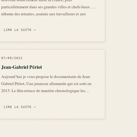
particulièrement dans ses grandes villes et chefs-lieux. La
réforme des retraites, assénée aux travailleurs et aux
citoyens à coups de 49-3, ne cesse de générer un
mécontentement toujours plus ancré da
LIRE LA SUITE →
07/09/2022
Jean-Gabriel Périot
Aujourd’hui je vous propose le documentaire de Jean-
Gabriel Périot, Une jeunesse allemande qui est sorti en
2015. Le film retrace de manière chronologique les
événements de la Rote Armee Fraktion, une organisation
d’extrême gauche en Allemagne (comme vous vous en
LIRE LA SUITE →
doutez). Mais pas dans n’import