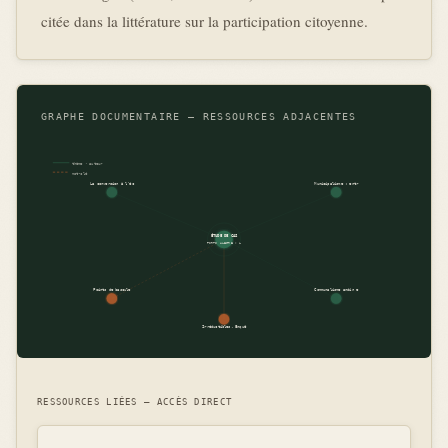
citée dans la littérature sur la participation citoyenne.
GRAPHE DOCUMENTAIRE — RESSOURCES ADJACENTES
thème · auteur
mot-clé
La conversion à l’éc
Municipalisme : entr
ÉTUDE DE CAS
PORTO ALEGRE : L
Points de bascule
Communalisme andin e
Irréductibles. Enquê
RESSOURCES LIÉES — ACCÈS DIRECT