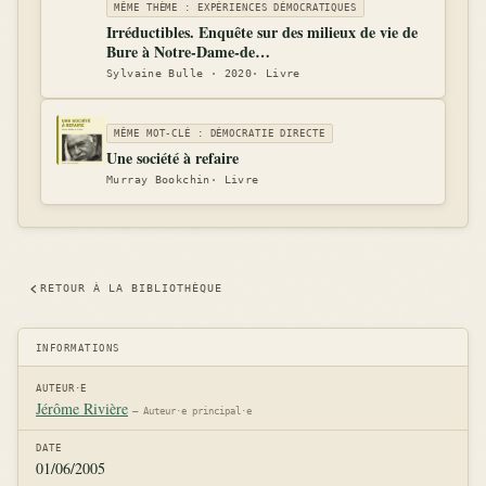
MÊME THÈME : EXPÉRIENCES DÉMOCRATIQUES
Irréductibles. Enquête sur des milieux de vie de
Bure à Notre-Dame-de…
Sylvaine Bulle · 2020· Livre
MÊME MOT-CLÉ : DÉMOCRATIE DIRECTE
Une société à refaire
Murray Bookchin· Livre
RETOUR À LA BIBLIOTHÈQUE
INFORMATIONS
AUTEUR·E
Jérôme Rivière
– Auteur·e principal·e
DATE
01/06/2005