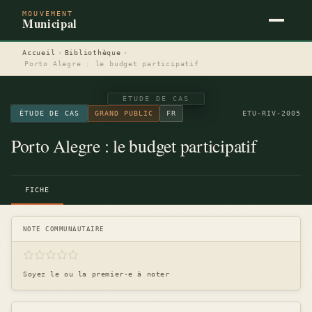
MOUVEMENT
Municipal
Accueil
›
Bibliothèque
›
Porto Alegre : le budget participatif
ÉTUDE DE CAS
GRAND PUBLIC
FR
ETU-RIV-2005
Porto Alegre : le budget participatif
FICHE
NOTE COMMUNAUTAIRE
Soyez le ou la premier·e à noter