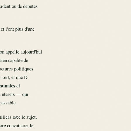
ésident ou de députés
et l'ont plus d'une
'on appelle aujourd'hui
bien capable de
ctures politiques
n œil, et que D.
munales et
 intérêts — qui,
passable.
liers avec le sujet,
ore convaincre, le