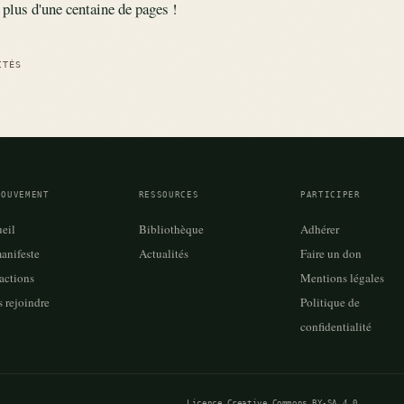
u plus d'une centaine de pages !
ITÉS
MOUVEMENT
RESSOURCES
PARTICIPER
eil
Bibliothèque
Adhérer
anifeste
Actualités
Faire un don
actions
Mentions légales
 rejoindre
Politique de
confidentialité
Licence Creative Commons BY-SA 4.0