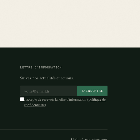
LETTRE D'INFORMATION
Suivez nos actualités et actions.
Adresse e-mail *
S'INSCRIRE
J'accepte de recevoir la lettre d'information (
politique de
confidentialité
)
Réalisé par
ohugonnot