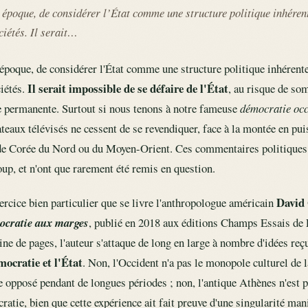
e époque, de considérer l’État comme une structure politique inhéren
ciétés. Il serait…
e époque, de considérer l'État comme une structure politique inhérent
Il serait impossible de se défaire de l'État
ciétés.
, au risque de so
ne permanente. Surtout si nous tenons à notre fameuse
démocratie occ
ateaux télévisés ne cessent de se revendiquer, face à la montée en pui
 de Corée du Nord ou du Moyen-Orient. Ces commentaires politiques 
, et n'ont que rarement été remis en question.
David
xercice bien particulier que se livre l'anthropologue américain
ocratie aux marges
, publié en 2018 aux éditions Champs Essais de
ine de pages, l'auteur s'attaque de long en large à nombre d'idées re
mocratie et l'État
. Non, l'Occident n'a pas le monopole culturel de l
e opposé pendant de longues périodes ; non, l'antique Athènes n'est p
ratie, bien que cette expérience ait fait preuve d'une singularité mani