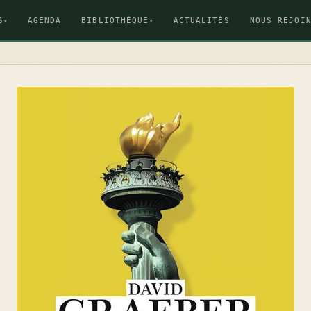
S
AGENDA
BIBLIOTHÈQUE
ACTUALITÉS
NOUS REJOI
▾
▾