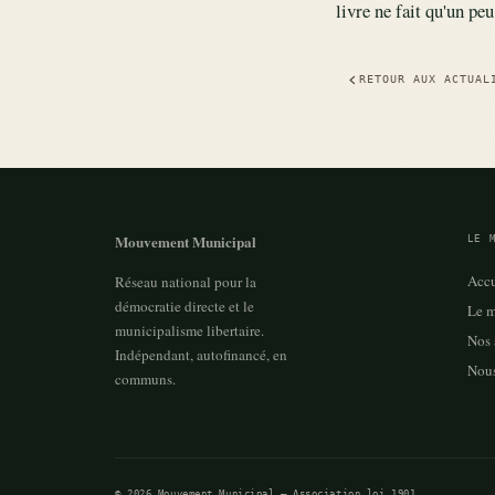
livre ne fait qu'un pe
RETOUR AUX ACTUAL
Mouvement Municipal
LE 
Accu
Réseau national pour la
démocratie directe et le
Le m
municipalisme libertaire.
Nos 
Indépendant, autofinancé, en
Nous
communs.
© 2026 Mouvement Municipal — Association loi 1901