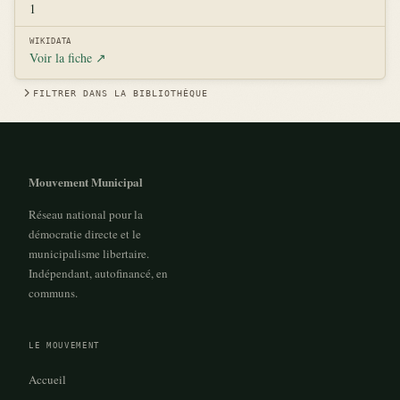
1
WIKIDATA
Voir la fiche ↗
FILTRER DANS LA BIBLIOTHÈQUE
Mouvement Municipal
Réseau national pour la
démocratie directe et le
municipalisme libertaire.
Indépendant, autofinancé, en
communs.
LE MOUVEMENT
Accueil