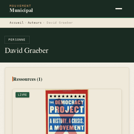
MOUVEMENT
Municipal
Accueil
›
Auteurs
›
David Graeber
PERSONNE
David Graeber
Ressources (1)
LIVRE